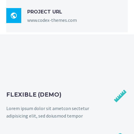
PROJECT URL

www.codex-themes.com


FLEXIBLE (DEMO)
Lorem ipsum dolor sit ametcon sectetur
adipisicing elit, sed doiusmod tempor