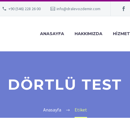
+90 (546) 228 26 00
info@dralevozdemir.com
ANASAYFA
HAKKIMIZDA
HIZMET
DÖRTLÜ TEST
Anasayfa
Etiket