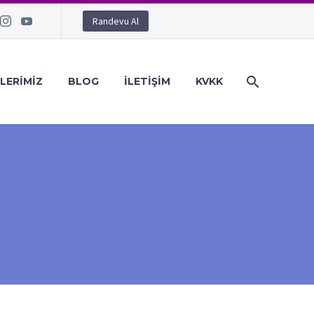
Randevu Al
LERIMIZ
BLOG
İLETIŞIM
KVKK