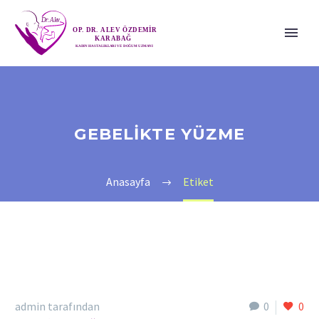
GEBELIKTE YÜZME
Anasayfa
Etiket
admin tarafından
0
0