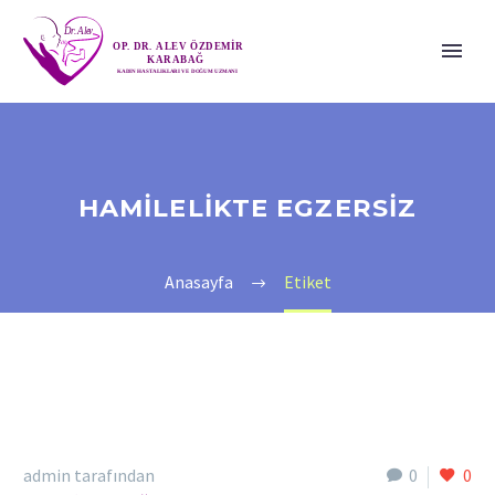
HAMILELIKTE EGZERSIZ
Anasayfa
Etiket
admin tarafından
0
0