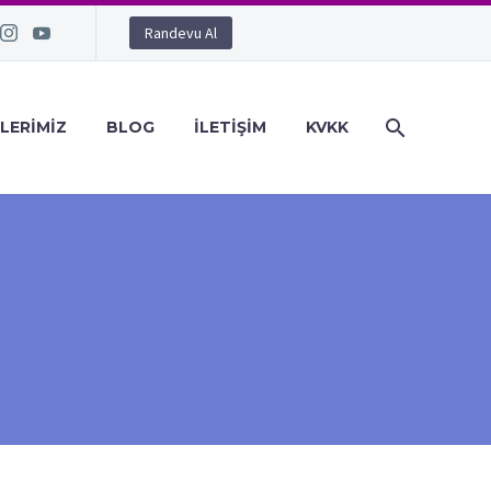
Randevu Al
LERIMIZ
BLOG
İLETIŞIM
KVKK