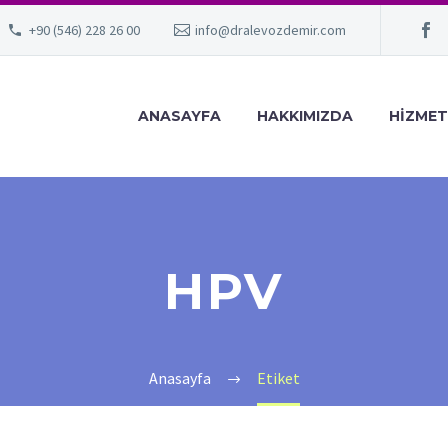
+90 (546) 228 26 00
info@dralevozdemir.com
ANASAYFA
HAKKIMIZDA
HIZMET
HPV
Anasayfa
Etiket