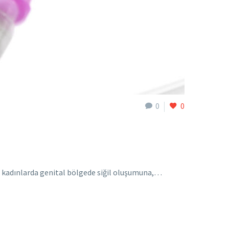
0
0
i kadınlarda genital bölgede siğil oluşumuna,…