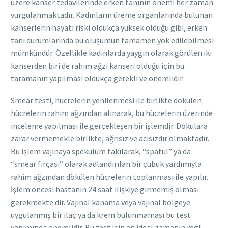
üzere kanser tedavilerinde erken tanının önemi her zaman
vurgulanmaktadır. Kadınların üreme organlarında bulunan
kanserlerin hayati riski oldukça yüksek olduğu gibi, erken
tanı durumlarında bu oluşumun tamamen yok edilebilmesi
mümkündür. Özellikle kadınlarda yaygın olarak görülen iki
kanserden biri de rahim ağzı kanseri olduğu için bu
taramanın yapılması oldukça gerekli ve önemlidir.
Smear testi, hücrelerin yenilenmesi ile birlikte dökülen
hücrelerin rahim ağzından alınarak, bu hücrelerin üzerinde
inceleme yapılması ile gerçekleşen bir işlemdir. Dokulara
zarar vermemekle birlikte, ağrısız ve acısızdır olmaktadır.
Bu işlem vajinaya spekulum takılarak, “spatul” ya da
“smear fırçası” olarak adlandırılan bir çubuk yardımıyla
rahim ağzından dökülen hücrelerin toplanması ile yapılır.
İşlem öncesi hastanın 24 saat ilişkiye girmemiş olması
gerekmekte dir. Vajinal kanama veya vajinal bölgeye
uygulanmış bir ilaç ya da krem bulunmaması bu test
yapımında önemlidir. Bu test için en ideal zamanın regl