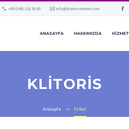
+90 (546) 228 26 00
info@dralevozdemir.com
ANASAYFA
HAKKIMIZDA
HIZMET
KLITORIS
Anasayfa
Etiket