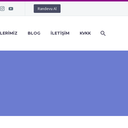
Randevu Al
LERIMIZ
BLOG
İLETIŞIM
KVKK