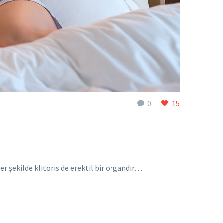
0
15
er şekilde klitoris de erektil bir organdır…