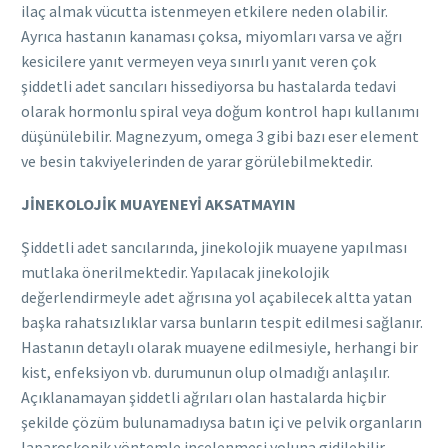
ilaç almak vücutta istenmeyen etkilere neden olabilir.
Ayrıca hastanın kanaması çoksa, miyomları varsa ve ağrı
kesicilere yanıt vermeyen veya sınırlı yanıt veren çok
şiddetli adet sancıları hissediyorsa bu hastalarda tedavi
olarak hormonlu spiral veya doğum kontrol hapı kullanımı
düşünülebilir. Magnezyum, omega 3 gibi bazı eser element
ve besin takviyelerinden de yarar görülebilmektedir.
JİNEKOLOJİK MUAYENEYİ AKSATMAYIN
Şiddetli adet sancılarında, jinekolojik muayene yapılması
mutlaka önerilmektedir. Yapılacak jinekolojik
değerlendirmeyle adet ağrısına yol açabilecek altta yatan
başka rahatsızlıklar varsa bunların tespit edilmesi sağlanır.
Hastanın detaylı olarak muayene edilmesiyle, herhangi bir
kist, enfeksiyon vb. durumunun olup olmadığı anlaşılır.
Açıklanamayan şiddetli ağrıları olan hastalarda hiçbir
şekilde çözüm bulunamadıysa batın içi ve pelvik organların
laparoskopik yöntemle incelenmesi yoluna gidilebilir.