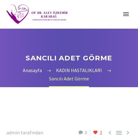
SANCILI ADET GÖRME
Anasayfa
KADIN HASTALIKLARI
Sancılı Adet Görme



admin tarafından
0
1