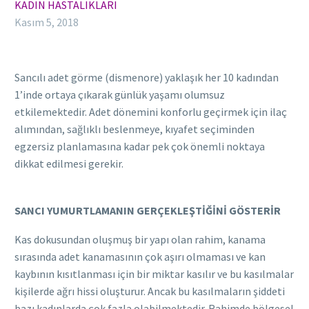
KADIN HASTALIKLARI
Kasım 5, 2018
Sancılı adet görme (dismenore) yaklaşık her 10 kadından
1’inde ortaya çıkarak günlük yaşamı olumsuz
etkilemektedir. Adet dönemini konforlu geçirmek için ilaç
alımından, sağlıklı beslenmeye, kıyafet seçiminden
egzersiz planlamasına kadar pek çok önemli noktaya
dikkat edilmesi gerekir.
SANCI YUMURTLAMANIN GERÇEKLEŞTİĞİNİ GÖSTERİR
Kas dokusundan oluşmuş bir yapı olan rahim, kanama
sırasında adet kanamasının çok aşırı olmaması ve kan
kaybının kısıtlanması için bir miktar kasılır ve bu kasılmalar
kişilerde ağrı hissi oluşturur. Ancak bu kasılmaların şiddeti
bazı kadınlarda çok fazla olabilmektedir. Rahimde bölgesel