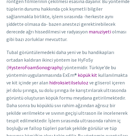
röntgen filmlerinin çekilmesi esasına dayanır. Bu yöntemde
tüplerin durumu hakkında çok kıymetli bilgiler
sağlanmakla birlikte, işlem sırasında -herkeste aynı
şiddette olmasa da- bazen anestezi gerektirebilecek
derecede ağrı hissedilmesi ve radyasyon
maruziyeti
olması
gibi bazı zorluklar mevcuttur.
Tubal görüntülemedeki daha yeni ve bu handikapları
ortadan kaldıran ikinci yöntem ise HyFoSy
(
HysteroFoamSonography
) yöntemidir. Türkiye’de bu
yöntemin uygulanmasında ExEm®
köpük kit
kullanılmakta
ve kit içinde yer alan
hidroksietilseluloz
ve gliserol içeren
jel dolu şırınga, su dolu şırınga ile karıştırılarak ultrasonda
görüntü oluşturan köpük formu meydana getirilmektedir.
Daha sonra bu köpüklü sıvı rahim ağzından ağrısız bir
şekilde verilmekte ve sıvının geçişi ultrason ile incelenerek
tespit edilmektedir. İşlem sırasında ultrasonda rahim iç
boşluğu ve fallop tüpleri parlak şekilde görülür ve tüp
boyunca köpüğün akışı takip edilir. Bu yöntemin avantajları