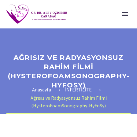
AĞRISIZ VE RADYASYONSUZ
RAHIM FILMI
(HYSTEROFOAMSONOGRAPHY-
HYFOSY)
Anasayfa
İNFERTİLİTE
Ağrısız ve Radyasyonsuz Rahim Filmi
(HysteroFoamSonography-HyFoSy)