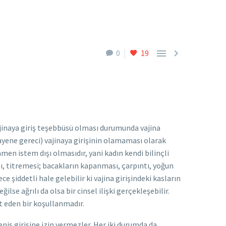


0
19
ajinaya giriş teşebbüsü olması durumunda vajina
ayene gereci) vajinaya girişinin olamaması olarak
en istem dışı olmasıdır, yani kadın kendi bilinçli
ı, titremesi; bacakların kapanması, çarpıntı, yoğun
e şiddetli hale gelebilir ki vajina girişindeki kasların
se ağrılı da olsa bir cinsel ilişki gerçekleşebilir.
 eden bir koşullanmadır.
enis girişine izin vermezler. Her iki durumda da