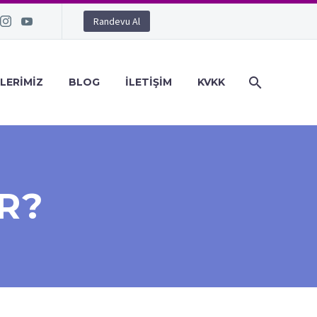
Randevu Al
LERIMIZ
BLOG
İLETIŞIM
KVKK
R?