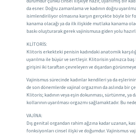
durumdur çünkü cinsel ilişkiye hazır, uyarılmış bir kadı
da esner. Doğru zamanlama ve kadının doğru uyarılması i
isimlendiriliyor olmasına karşın gerçekte böyle bir 
kanama olacağı ya da ilk ilişkide mutlaka kanama olaca
baskı oluşturarak gerek vajinismusa giden yolu hazırl
KLİTORİS:
Klitoris erkekteki penisin kadındaki anatomik karşılığı
uyarılma ile büyür ve sertleşir. Klitorisin yalnızca b
girişini iki taraftan çevreleyen ve dışardan görünmeye
Vajinismus sürecinde kadınlar kendileri ya da eşlerini
de son dönemlerde vajinal orgazmın da aslında bir ç
Klitoris; kadının veya eşin dokunması, sürtünme, ya da o
kollarının uyarılması orgazmı sağlamaktadır. Bu neden
VAJİNA:
Dış genital organdan rahim ağzına kadar uzanan, kasl
fonksiyonları cinsel ilişki ve doğumdur. Vajinismus vajin