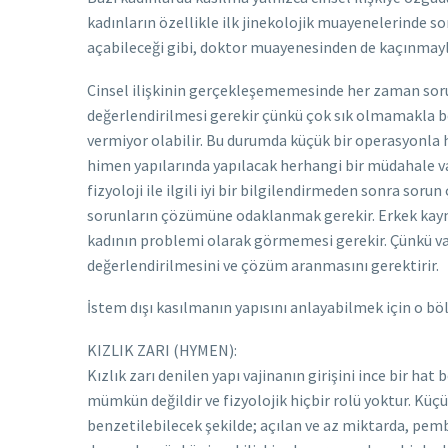
kadınların özellikle ilk jinekolojik muayenelerinde s
açabileceği gibi, doktor muayenesinden de kaçınmayl
Cinsel ilişkinin gerçekleşememesinde her zaman soru
değerlendirilmesi gerekir çünkü çok sık olmamakla ber
vermiyor olabilir. Bu durumda küçük bir operasyonla 
himen yapılarında yapılacak herhangi bir müdahale vaj
fizyoloji ile ilgili iyi bir bilgilendirmeden sonra so
sorunların çözümüne odaklanmak gerekir. Erkek kayn
kadının problemi olarak görmemesi gerekir. Çünkü vaji
değerlendirilmesini ve çözüm aranmasını gerektirir.
İstem dışı kasılmanın yapısını anlayabilmek için o bö
KIZLIK ZARI (HYMEN):
Kızlık zarı denilen yapı vajinanın girişini ince bir h
mümkün değildir ve fizyolojik hiçbir rolü yoktur. Küçük
benzetilebilecek şekilde; açılan ve az miktarda, pemb