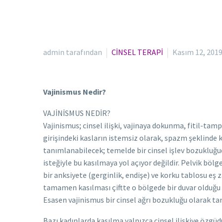
admin tarafından
CİNSEL TERAPİ
Kasım 12, 201
Vajinismus Nedir?
VAJİNİSMUS NEDİR?
Vajinismus; cinsel ilişki, vajinaya dokunma, fitil-t
girişindeki kasların istemsiz olarak, spazm şeklinde 
tanımlanabilecek; temelde bir cinsel işlev bozukluğud
isteğiyle bu kasılmaya yol açıyor değildir. Pelvik b
bir anksiyete (gerginlik, endişe) ve korku tablosu eş za
tamamen kasılması çiftte o bölgede bir duvar olduğu ve 
Esasen vajinismus bir cinsel ağrı bozukluğu olarak 
Bazı kadınlarda kasılma yalnızca cinsel ilişkiye özgüd