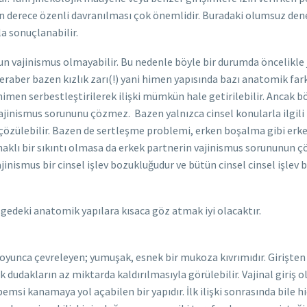
on derece özenli davranılması çok önemlidir. Buradaki olumsuz dene
a sonuçlanabilir.
n vajinismus olmayabilir. Bu nedenle böyle bir durumda öncelikle
aber bazen kızlık zarı(!) yani himen yapısında bazı anatomik fark
himen serbestleştirilerek ilişki mümkün hale getirilebilir. Ancak 
inismus sorununu çözmez. Bazen yalnızca cinsel konularla ilgili bi
run çözülebilir. Bazen de sertleşme problemi, erken boşalma gibi er
aklı bir sıkıntı olmasa da erkek partnerin vajinismus sorununun
nismus bir cinsel işlev bozukluğudur ve bütün cinsel cinsel işlev b
lgedeki anatomik yapılara kısaca göz atmak iyi olacaktır.
at boyunca çevreleyen; yumuşak, esnek bir mukoza kıvrımıdır. Girişte
 dudakların az miktarda kaldırılmasıyla görülebilir. Vajinal giriş ol
emsi kanamaya yol açabilen bir yapıdır. İlk ilişki sonrasında bile