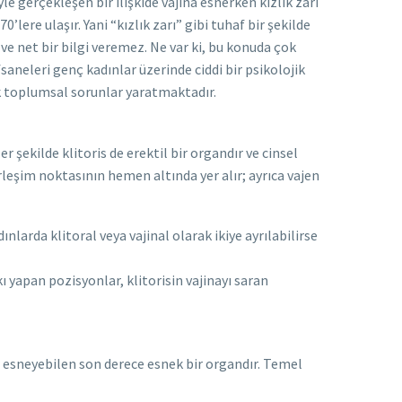
yle gerçekleşen bir ilişkide vajina esnerken kızlık zarı
lere ulaşır. Yani “kızlık zarı” gibi tuhaf bir şekilde
e net bir bilgi veremez. Ne var ki, bu konuda çok
saneleri genç kadınlar üzerinde ciddi bir psikolojik
ek toplumsal sorunlar yaratmaktadır.
 şekilde klitoris de erektil bir organdır ve cinsel
irleşim noktasının hemen altında yer alır; ayrıca vajen
larda klitoral veya vajinal olarak ikiye ayrılabilirse
kı yapan pozisyonlar, klitorisin vajinayı saran
 esneyebilen son derece esnek bir organdır. Temel