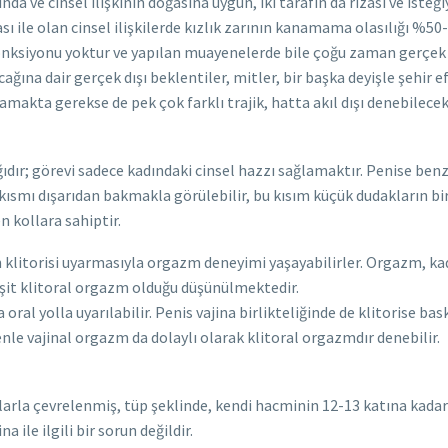
nda ve cinsel ilişkinin doğasına uygun, iki tarafın da rızası ve isteği
le olan cinsel ilişkilerde kızlık zarının kanamama olasılığı %50-70’
fonksiyonu yoktur ve yapılan muayenelerde bile çoğu zaman gerçek v
ğına dair gerçek dışı beklentiler, mitler, bir başka deyişle şehir ef
amakta gerekse de pek çok farklı trajik, hatta akıl dışı denebilec
dır; görevi sadece kadındaki cinsel hazzı sağlamaktır. Penise benzer
aş kısmı dışarıdan bakmakla görülebilir, bu kısım küçük dudakların b
n kollara sahiptir.
n klitorisi uyarmasıyla orgazm deneyimi yaşayabilirler. Orgazm, kadın
eşit klitoral orgazm olduğu düşünülmektedir.
ral yolla uyarılabilir. Penis vajina birlikteliğinde de klitorise bas
le vajinal orgazm da dolaylı olarak klitoral orgazmdır denebilir.
arla çevrelenmiş, tüp şeklinde, kendi hacminin 12-13 katına kadar
a ile ilgili bir sorun değildir.