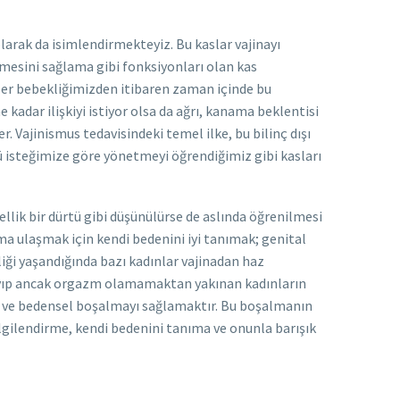
larak da isimlendirmekteyiz. Bu kaslar vajinayı
emesini sağlama gibi fonksiyonları olan kas
bizler bebekliğimizden itibaren zaman içinde bu
ne kadar ilişkiyi istiyor olsa da ağrı, kanama beklentisi
r. Vajinismus tedavisindeki temel ilke, bu bilinç dışı
ü isteğimize göre yönetmeyi öğrendiğimiz gibi kasları
nsellik bir dürtü gibi düşünülürse de aslında öğrenilmesi
ma ulaşmak için kendi bedenini iyi tanımak; genital
eliği yaşandığında bazı kadınlar vajinadan haz
lmayıp ancak orgazm olamamaktan yakınan kadınların
al ve bedensel boşalmayı sağlamaktır. Bu boşalmanın
lgilendirme, kendi bedenini tanıma ve onunla barışık