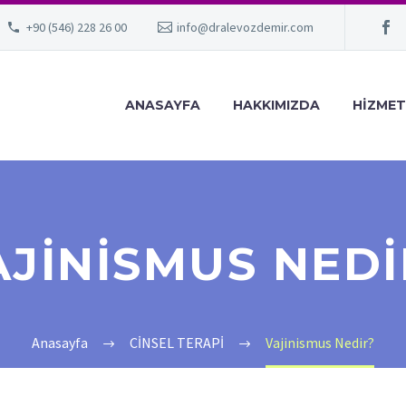
+90 (546) 228 26 00
info@dralevozdemir.com
ANASAYFA
HAKKIMIZDA
HIZMET
AJINISMUS NEDI
Anasayfa
CİNSEL TERAPİ
Vajinismus Nedir?