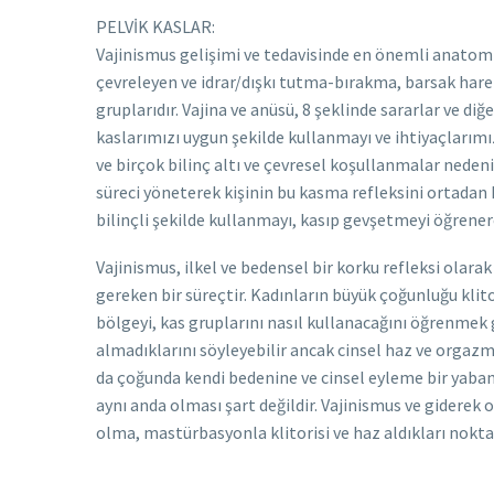
PELVİK KASLAR:
Vajinismus gelişimi ve tedavisinde en önemli anatomik
çevreleyen ve idrar/dışkı tutma-bırakma, barsak hare
gruplarıdır. Vajina ve anüsü, 8 şeklinde sararlar ve di
kaslarımızı uygun şekilde kullanmayı ve ihtiyaçlarımızı 
ve birçok bilinç altı ve çevresel koşullanmalar nedeniy
süreci yöneterek kişinin bu kasma refleksini ortadan
bilinçli şekilde kullanmayı, kasıp gevşetmeyi öğrenere
Vajinismus, ilkel ve bedensel bir korku refleksi olarak 
gereken bir süreçtir. Kadınların büyük çoğunluğu klit
bölgeyi, kas gruplarını nasıl kullanacağını öğrenmek g
almadıklarını söyleyebilir ancak cinsel haz ve orgaz
da çoğunda kendi bedenine ve cinsel eyleme bir yaban
aynı anda olması şart değildir. Vajinismus ve gidere
olma, mastürbasyonla klitorisi ve haz aldıkları nokta