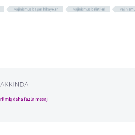
vajinismus başarı hikayeleri
vajinismus belirtileri
vajinismu
HAKKINDA
rilmiş daha fazla mesaj