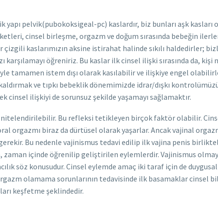
 yapı pelvik(pubokoksigeal-pc) kaslardır, biz bunları aşk kasları o
ketleri, cinsel birleşme, orgazm ve doğum sırasında bebeğin ilerl
ğer çizgili kaslarımızın aksine istirahat halinde sıkılı haldedirler; 
karşılamayı öğreniriz. Bu kaslar ilk cinsel ilişki sırasında da, kişi 
le tamamen istem dışı olarak kasılabilir ve ilişkiye engel olabilirle
 kaldırmak ve tıpkı bebeklik dönemimizde idrar/dışkı kontrolümüz
k cinsel ilişkiyi de sorunsuz şekilde yaşamayı sağlamaktır.
nitelendirilebilir. Bu refleksi tetikleyen birçok faktör olabilir. Ci
oral orgazmı biraz da dürtüsel olarak yaşarlar. Ancak vajinal orgaz
erekir. Bu nedenle vajinismus tedavi edilip ilk vajina penis birlikt
m, zaman içinde öğrenilip geliştirilen eylemlerdir. Vajinismus o
cılık söz konusudur. Cinsel eylemde amaç iki taraf için de duygus
k orgazm olamama sorunlarının tedavisinde ilk basamaklar cinsel bi
ları keşfetme şeklindedir.