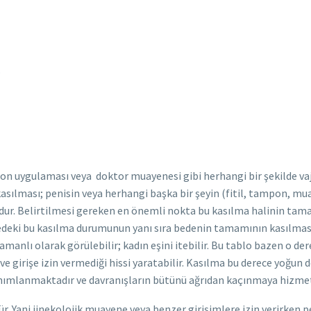
9
ampon uygulaması veya doktor muayenesi gibi herhangi bir şekilde v
kasılması; penisin veya herhangi başka bir şeyin (fitil, tampon, mu
ur. Belirtilmesi gereken en önemli nokta bu kasılma halinin tamam
ölgedeki bu kasılma durumunun yanı sıra bedenin tamamının kasılmas
manlı olarak görülebilir; kadın eşini itebilir. Bu tablo bazen o derec
girişe izin vermediği hissi yaratabilir. Kasılma bu derece yoğun değil
tanımlanmaktadır ve davranışların bütünü ağrıdan kaçınmaya hizmet
ür. Yani jinekolojik muayene veya benzer girişimlere izin verirken p